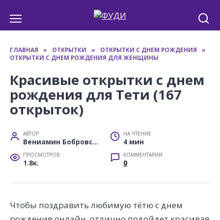
Перейти
к
содержанию
ГЛАВНАЯ
»
ОТКРЫТКИ
»
ОТКРЫТКИ С ДНЕМ РОЖДЕНИЯ
»
ОТКРЫТКИ С ДНЕМ РОЖДЕНИЯ ДЛЯ ЖЕНЩИНЫ
Красивые открытки с днем
рождения для Тети (167
открыток)
АВТОР
НА ЧТЕНИЕ
Вениамин Бобровский
4 мин
ПРОСМОТРОВ
КОММЕНТАРИИ
1.8к.
0
Чтобы поздравить любимую тётю с днем
рождения онлайн, отлично подойдет красивая