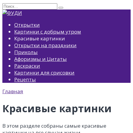
Перейти
Search
к
for:
содержанию
Открытки
Картинки с добрым утром
Красивые картинки
Открытки на праздники
Приколы
Афоризмы и Цитаты
Раскраски
Картинки для срисовки
Рецепты
Главная
Красивые картинки
В этом разделе собраны самые красивые
картинки на все случаи жизни