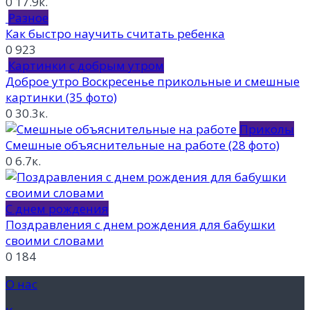
0
17.9к.
Разное
Как быстро научить считать ребенка
0
923
Картинки с добрым утром
Доброе утро Воскресенье прикольные и смешные
картинки (35 фото)
0
30.3к.
Приколы
Смешные объяснительные на работе (28 фото)
0
6.7к.
С днем рождения
Поздравления с днем рождения для бабушки
своими словами
0
184
О нас