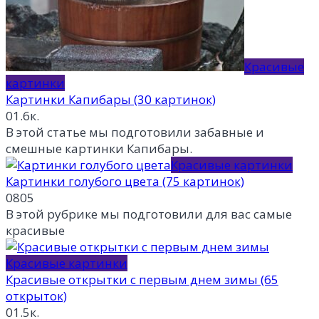
Красивые
картинки
Картинки Капибары (30 картинок)
0
1.6к.
В этой статье мы подготовили забавные и
смешные картинки Капибары.
Красивые картинки
Картинки голубого цвета (75 картинок)
0
805
В этой рубрике мы подготовили для вас самые
красивые
Красивые картинки
Красивые открытки с первым днем зимы (65
открыток)
0
1.5к.