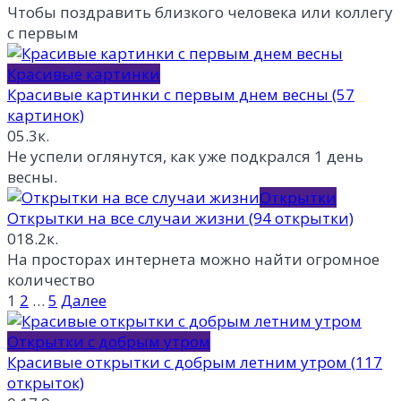
Чтобы поздравить близкого человека или коллегу
с первым
Красивые картинки
Красивые картинки с первым днем весны (57
картинок)
0
5.3к.
Не успели оглянутся, как уже подкрался 1 день
весны.
Открытки
Открытки на все случаи жизни (94 открытки)
0
18.2к.
На просторах интернета можно найти огромное
количество
Пагинация
1
2
…
5
Далее
записей
Открытки с добрым утром
Красивые открытки с добрым летним утром (117
открыток)