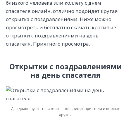
близкого человека или коллегу с днем
спасателя онлайн, отлично подойдет крутая
открытка с поздравлениями. Ниже можно
просмотреть и бесплатно скачать красивые
открытки с поздравлениями на день
спасателя. Приятного просмотра.
Открытки с поздравлениями
на день спасателя
Да здравствуют спасатели — товарищи, приятели и верные
друзья!