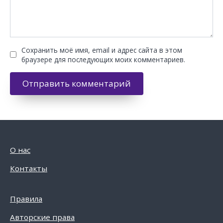
Сохранить моё имя, email и адрес сайта в этом
браузере для последующих моих комментариев.
О нас
Контакты
Правила
Авторские права