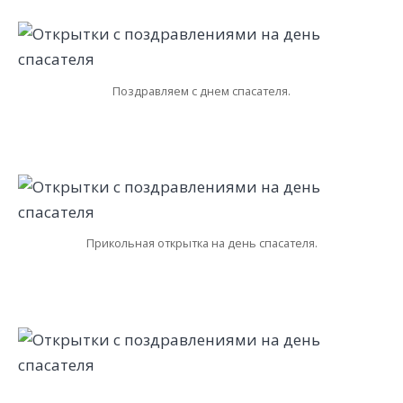
Поздравляем с днем спасателя.
Прикольная открытка на день спасателя.