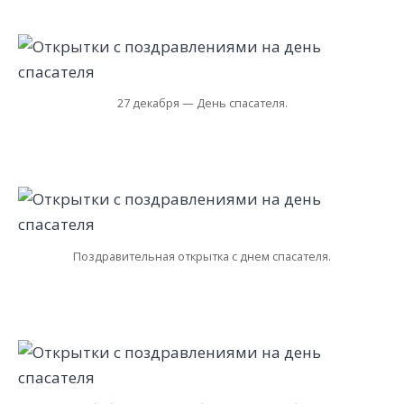
27 декабря — День спасателя.
Поздравительная открытка с днем спасателя.