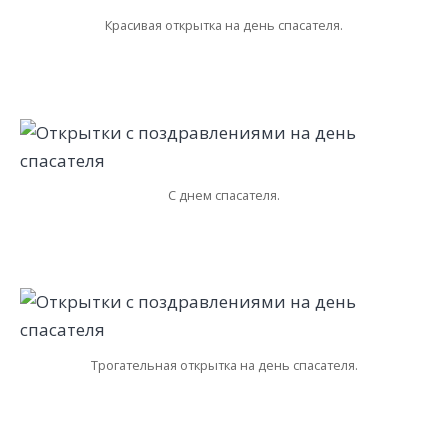
Красивая открытка на день спасателя.
С днем спасателя.
Трогательная открытка на день спасателя.