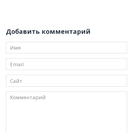
Добавить комментарий
Имя
*
Email
*
Сайт
Комментарий