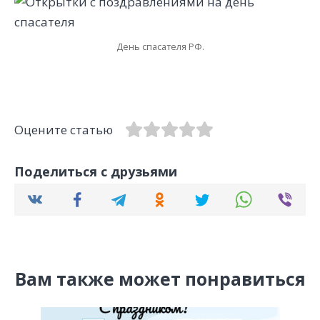
День спасателя РФ.
Оцените статью
Поделиться с друзьями
Вам также может понравиться