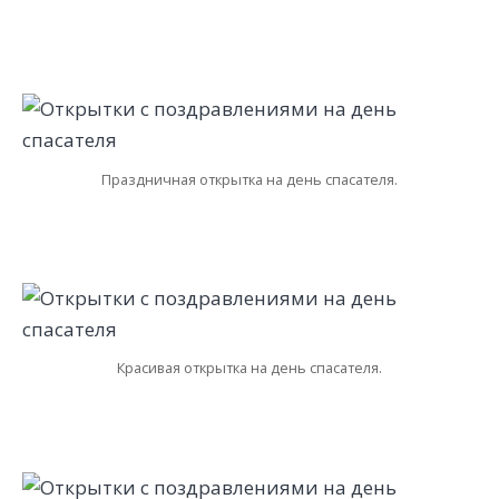
Праздничная открытка на день спасателя.
Красивая открытка на день спасателя.