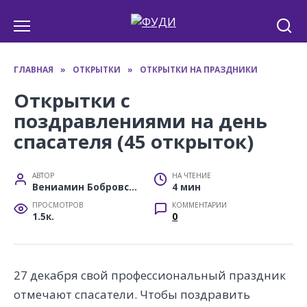
Перейти
к
содержанию
ГЛАВНАЯ
»
ОТКРЫТКИ
»
ОТКРЫТКИ НА ПРАЗДНИКИ
Открытки с
поздравлениями на день
спасателя (45 открыток)
АВТОР
НА ЧТЕНИЕ
Вениамин Бобровский
4 мин
ПРОСМОТРОВ
КОММЕНТАРИИ
1.5к.
0
27 декабря свой профессиональный праздник
отмечают спасатели. Чтобы поздравить