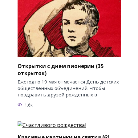
Открытки с днем пионерии (35
открыток)
Ежегодно 19 мая отмечается День детских
общественных объединений. Чтобы
поздравить друзей рожденных в
1.6к.
Красивые картинки на святки (61