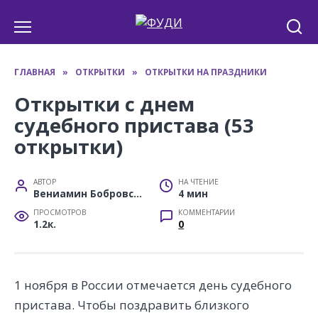
Перейти
к
содержанию
ГЛАВНАЯ
»
ОТКРЫТКИ
»
ОТКРЫТКИ НА ПРАЗДНИКИ
Открытки с днем
судебного пристава (53
открытки)
АВТОР
НА ЧТЕНИЕ
Вениамин Бобровский
4 мин
ПРОСМОТРОВ
КОММЕНТАРИИ
1.2к.
0
1 ноября в России отмечается день судебного
пристава. Чтобы поздравить близкого