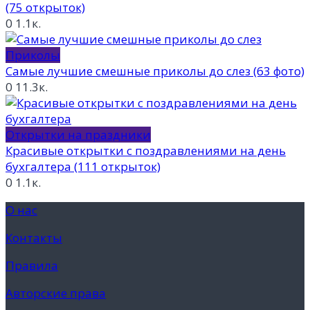
(75 открыток)
0
1.1к.
Приколы
Самые лучшие смешные приколы до слез (63 фото)
0
11.3к.
Открытки на праздники
Красивые открытки с поздравлениями на день
бухгалтера (111 открыток)
0
1.1к.
О нас
Контакты
Правила
Авторские права