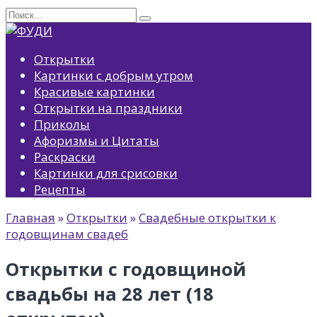
Перейти
Search
к
for:
содержанию
Открытки
Картинки с добрым утром
Красивые картинки
Открытки на праздники
Приколы
Афоризмы и Цитаты
Раскраски
Картинки для срисовки
Рецепты
Главная
»
Открытки
»
Свадебные открытки к
годовщинам свадеб
Открытки с годовщиной
свадьбы на 28 лет (18