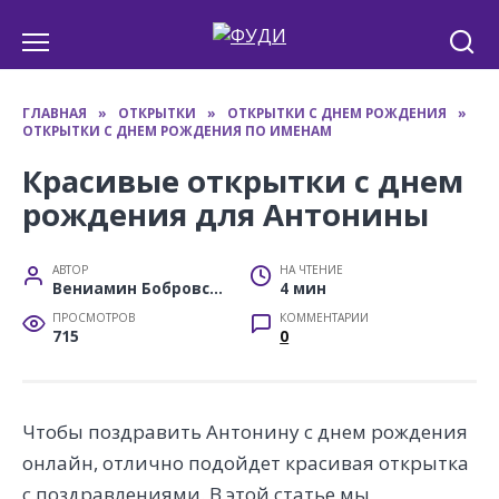
Перейти
к
содержанию
ГЛАВНАЯ
»
ОТКРЫТКИ
»
ОТКРЫТКИ С ДНЕМ РОЖДЕНИЯ
»
ОТКРЫТКИ С ДНЕМ РОЖДЕНИЯ ПО ИМЕНАМ
Красивые открытки с днем
рождения для Антонины
АВТОР
НА ЧТЕНИЕ
Вениамин Бобровский
4 мин
ПРОСМОТРОВ
КОММЕНТАРИИ
715
0
Чтобы поздравить Антонину с днем рождения
онлайн, отлично подойдет красивая открытка
с поздравлениями. В этой статье мы