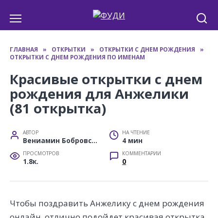
Перейти
к
содержанию
ГЛАВНАЯ
»
ОТКРЫТКИ
»
ОТКРЫТКИ С ДНЕМ РОЖДЕНИЯ
»
ОТКРЫТКИ С ДНЕМ РОЖДЕНИЯ ПО ИМЕНАМ
Красивые открытки с днем
рождения для Анжелики
(81 открытка)
АВТОР
НА ЧТЕНИЕ
Вениамин Бобровский
4 мин
ПРОСМОТРОВ
КОММЕНТАРИИ
1.8к.
0
Чтобы поздравить Анжелику с днем рождения
онлайн, отлично подойдет красивая открытка