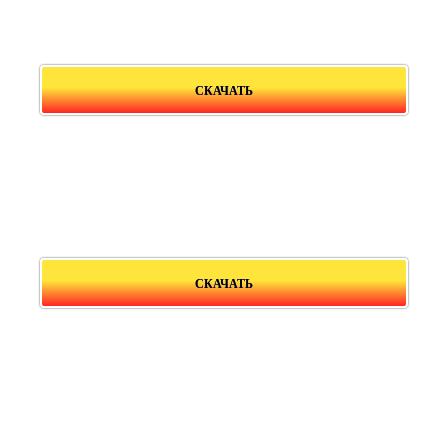
СКАЧАТЬ
СКАЧАТЬ