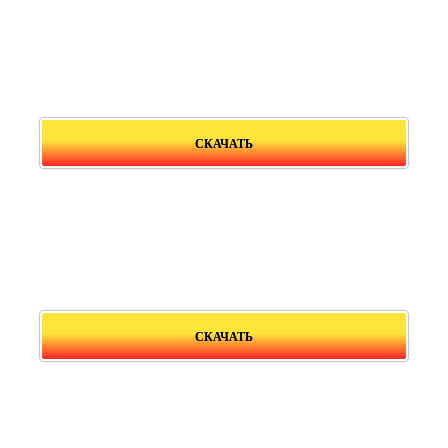
СКАЧАТЬ
СКАЧАТЬ