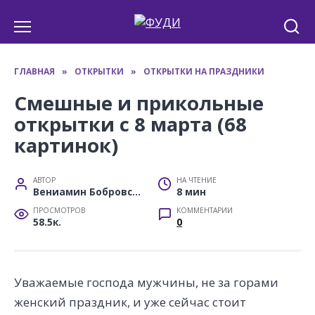
Перейти
к
содержанию
ГЛАВНАЯ
»
ОТКРЫТКИ
»
ОТКРЫТКИ НА ПРАЗДНИКИ
Смешные и прикольные
открытки с 8 марта (68
картинок)
АВТОР
НА ЧТЕНИЕ
Вениамин Бобровский
8 мин
ПРОСМОТРОВ
КОММЕНТАРИИ
58.5к.
0
Уважаемые господа мужчины, не за горами
женский праздник, и уже сейчас стоит