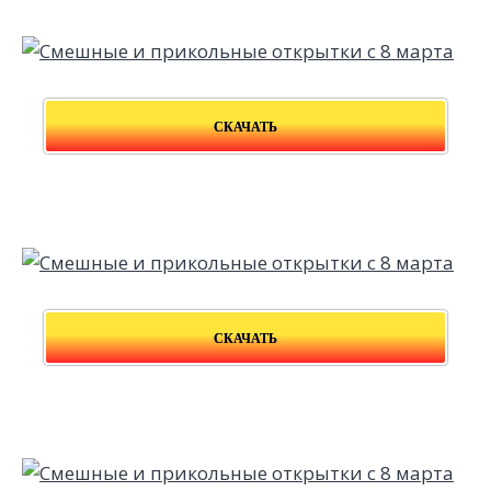
СКАЧАТЬ
СКАЧАТЬ