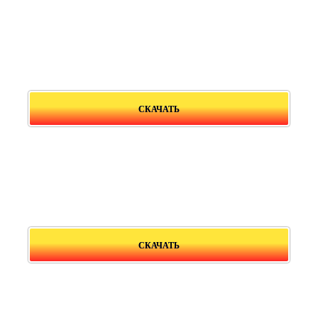
СКАЧАТЬ
СКАЧАТЬ