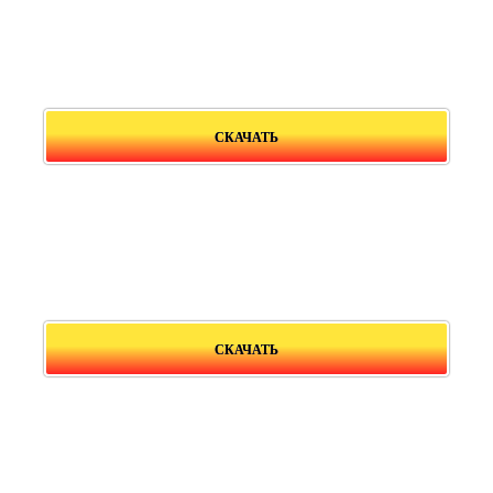
СКАЧАТЬ
СКАЧАТЬ