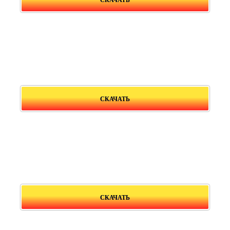
СКАЧАТЬ
СКАЧАТЬ
СКАЧАТЬ