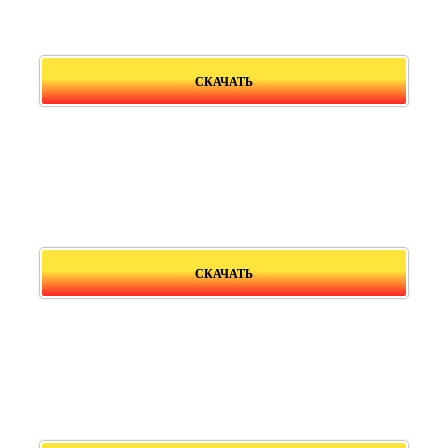
СКАЧАТЬ
СКАЧАТЬ