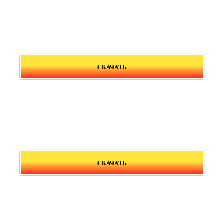
СКАЧАТЬ
СКАЧАТЬ