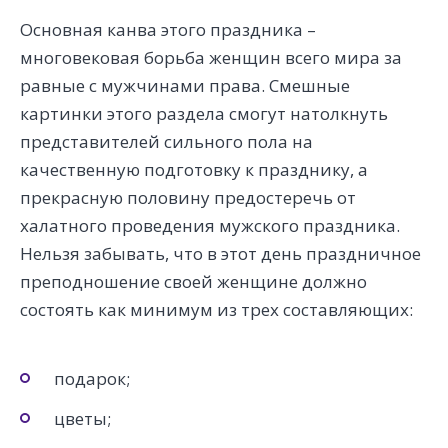
Основная канва этого праздника –
многовековая борьба женщин всего мира за
равные с мужчинами права. Смешные
картинки этого раздела смогут натолкнуть
представителей сильного пола на
качественную подготовку к празднику, а
прекрасную половину предостеречь от
халатного проведения мужского праздника.
Нельзя забывать, что в этот день праздничное
преподношение своей женщине должно
состоять как минимум из трех составляющих:
подарок;
цветы;