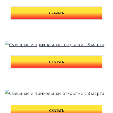
СКАЧАТЬ
СКАЧАТЬ
СКАЧАТЬ