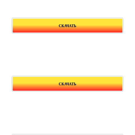
СКАЧАТЬ
СКАЧАТЬ