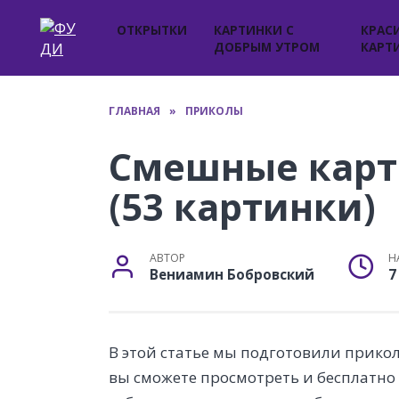
Перейти
к
ОТКРЫТКИ
КАРТИНКИ С
КРАС
ДОБРЫМ УТРОМ
КАРТ
содержанию
ГЛАВНАЯ
»
ПРИКОЛЫ
Смешные карт
(53 картинки)
АВТОР
Н
Вениамин Бобровский
7
В этой статье мы подготовили прико
вы сможете просмотреть и бесплатно