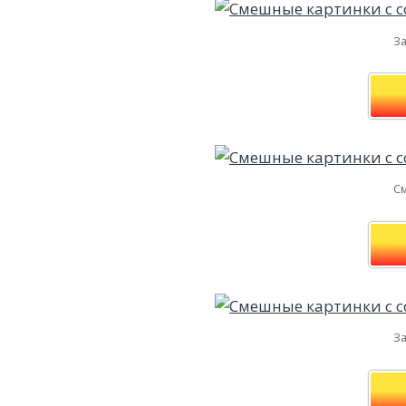
За
С
За