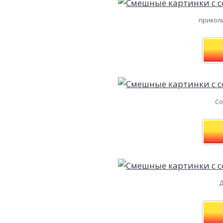
приколь
Со
Д