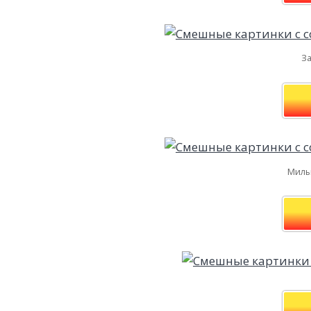
За
Милы