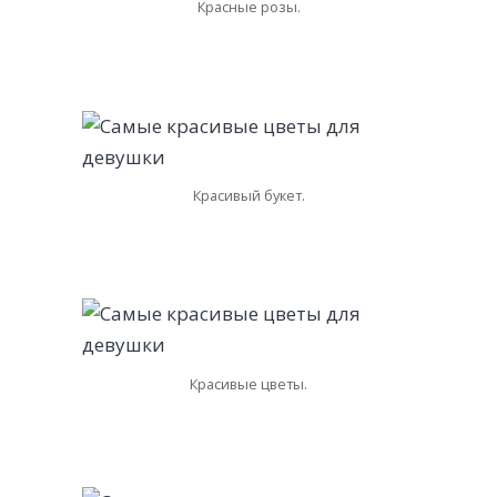
Красные розы.
Красивый букет.
Красивые цветы.