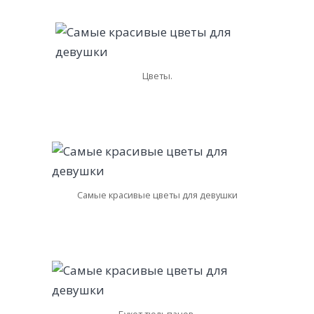
Цветы.
Самые красивые цветы для девушки
Букет тюльпанов.