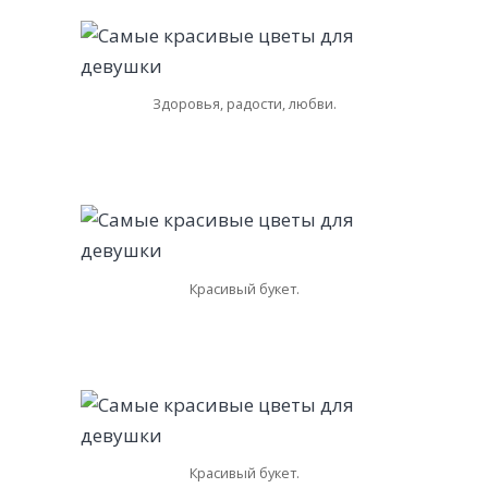
Здоровья, радости, любви.
Красивый букет.
Красивый букет.