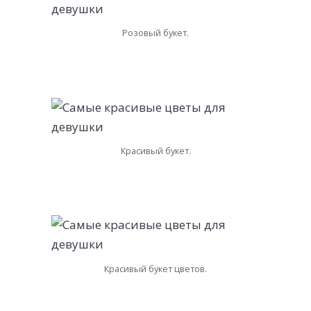
Розовый букет.
Красивый букет.
Красивый букет цветов.