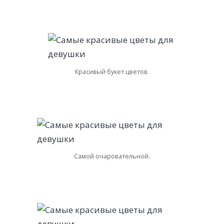
Красивый букет цветов.
Самой очаровательной.