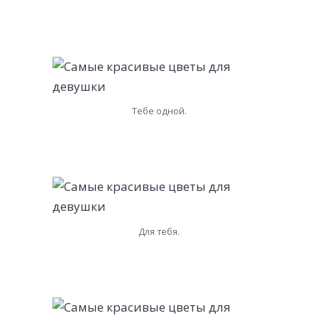
Тебе одной.
Для тебя.