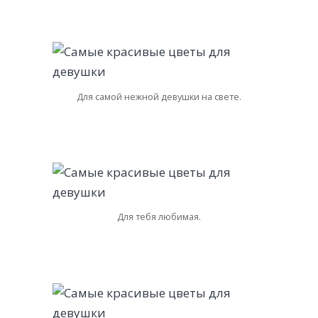
Для самой нежной девушки на свете.
Для тебя любимая.