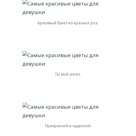
Красивый букет из красных роз.
Ты мой ангел.
Прекрасной и чудесной.