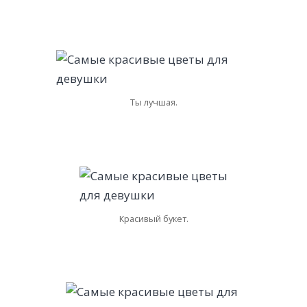
Ты лучшая.
Красивый букет.