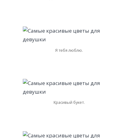
Я тебя люблю.
Красивый букет.