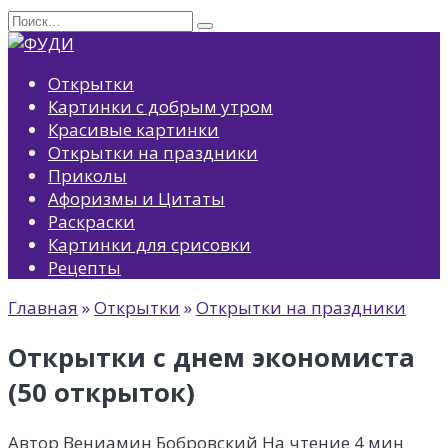
Перейти
Search
к
for:
содержанию
Открытки
Картинки с добрым утром
Красивые картинки
Открытки на праздники
Приколы
Афоризмы и Цитаты
Раскраски
Картинки для срисовки
Рецепты
Главная
»
Открытки
»
Открытки на праздники
Открытки с днем экономиста
(50 открыток)
Автор
Вениамин Бобровский
На чтение
4 мин