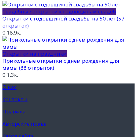
Свадебные открытки к годовщинам свадеб
Открытки с годовщиной свадьбы на 50 лет (57
открыток)
0
18.9к.
Открытки на праздники
Прикольные открытки с днем рождения для
мамы (88 открыток)
0
1.3к.
О нас
Контакты
Правила
Авторские права
Карта сайта