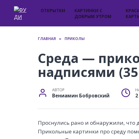
Перейти
к
ОТКРЫТКИ
КАРТИНКИ С
КРАС
ДОБРЫМ УТРОМ
КАРТ
содержанию
ГЛАВНАЯ
»
ПРИКОЛЫ
Среда — прико
надписями (35
АВТОР
Н
Вениамин Бобровский
2
Проснулись рано и обнаружили, что 
Прикольные картинки про среду пом