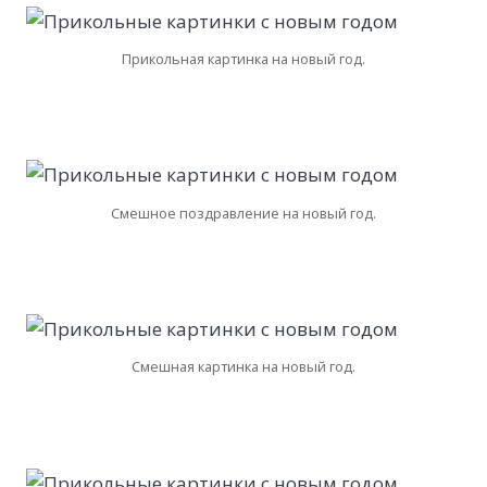
Прикольная картинка на новый год.
Смешное поздравление на новый год.
Смешная картинка на новый год.