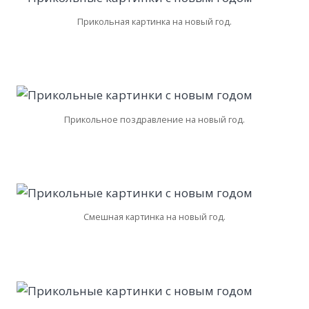
Прикольная картинка на новый год.
Прикольное поздравление на новый год.
Смешная картинка на новый год.