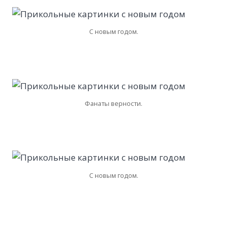
С новым годом.
Фанаты верности.
С новым годом.