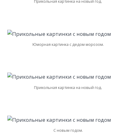
Прикольная картинка на новый год.
Юморная картинка с дедом морозом.
Прикольная картинка на новый год.
С новым годом.