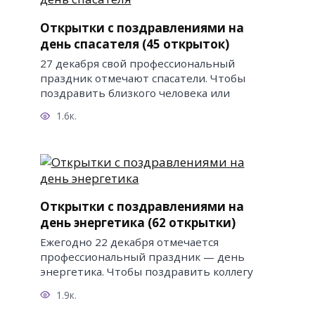
Открытки с поздравлениями на
день спасателя (45 открыток)
27 декабря свой профессиональный
праздник отмечают спасатели. Чтобы
поздравить близкого человека или
1.6к.
Открытки с поздравлениями на
день энергетика (62 открытки)
Ежегодно 22 декабря отмечается
профессиональный праздник — день
энергетика. Чтобы поздравить коллегу
1.9к.