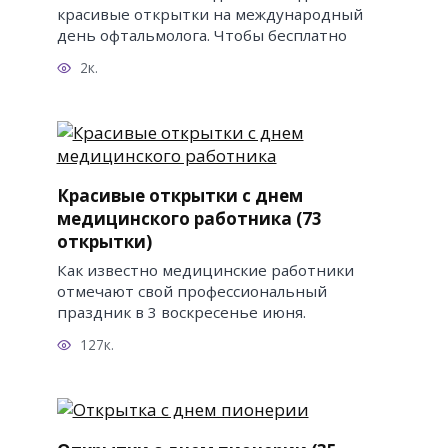
красивые открытки на международный
день офтальмолога. Чтобы бесплатно
2к.
Красивые открытки с днем
медицинского работника (73
открытки)
Как известно медицинские работники
отмечают свой профессиональный
праздник в 3 воскресенье июня.
127к.