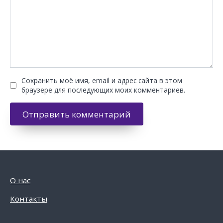
Сохранить моё имя, email и адрес сайта в этом
браузере для последующих моих комментариев.
О нас
Контакты