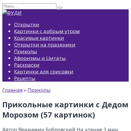
Перейти
Search
к
for:
содержанию
Открытки
Картинки с добрым утром
Красивые картинки
Открытки на праздники
Приколы
Афоризмы и Цитаты
Раскраски
Картинки для срисовки
Рецепты
Главная
»
Приколы
Прикольные картинки с Дедом
Морозом (57 картинок)
Автор
Вениамин Бобровский
На чтение
3 мин