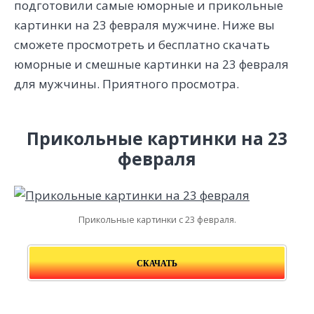
подготовили самые юморные и прикольные
картинки на 23 февраля мужчине. Ниже вы
сможете просмотреть и бесплатно скачать
юморные и смешные картинки на 23 февраля
для мужчины. Приятного просмотра.
Прикольные картинки на 23
февраля
Прикольные картинки с 23 февраля.
СКАЧАТЬ