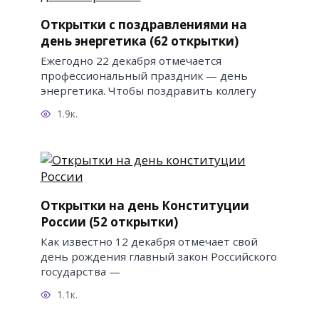
Открытки с поздравлениями на
день энергетика (62 открытки)
Ежегодно 22 декабря отмечается
профессиональный праздник — день
энергетика. Чтобы поздравить коллегу
1.9к.
Открытки на день Конституции
России (52 открытки)
Как известно 12 декабря отмечает свой
день рождения главный закон Российского
государства —
1.1к.