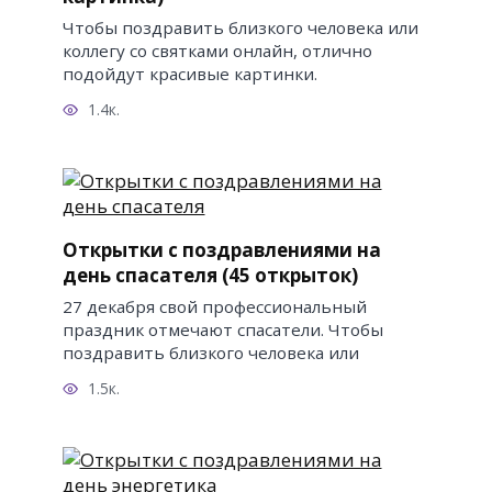
Чтобы поздравить близкого человека или
коллегу со святками онлайн, отлично
подойдут красивые картинки.
1.4к.
Открытки с поздравлениями на
день спасателя (45 открыток)
27 декабря свой профессиональный
праздник отмечают спасатели. Чтобы
поздравить близкого человека или
1.5к.