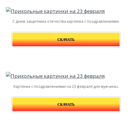
С днем защитника отечества картинка с поздравлениями.
СКАЧАТЬ
Картинка с поздравлениями на 23 февраля для мужчины.
СКАЧАТЬ