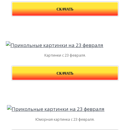
СКАЧАТЬ
Картинки с 23 февраля.
СКАЧАТЬ
Юморная картинка с 23 февраля.