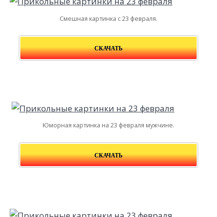
Смешная картинка с 23 февраля.
СКАЧАТЬ
Юморная картинка на 23 февраля мужчине.
СКАЧАТЬ