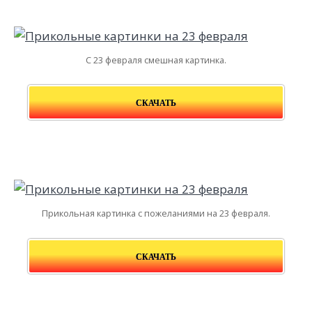
С 23 февраля смешная картинка.
СКАЧАТЬ
Прикольная картинка с пожеланиями на 23 февраля.
СКАЧАТЬ