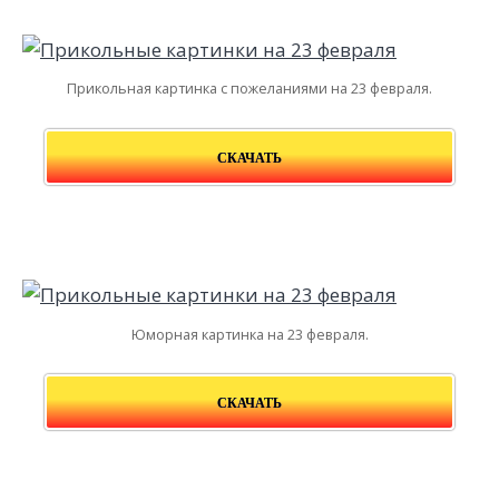
Прикольная картинка с пожеланиями на 23 февраля.
СКАЧАТЬ
Юморная картинка на 23 февраля.
СКАЧАТЬ