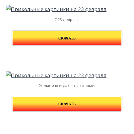
С 23 февраля.
СКАЧАТЬ
Желаем всегда быть в форме.
СКАЧАТЬ