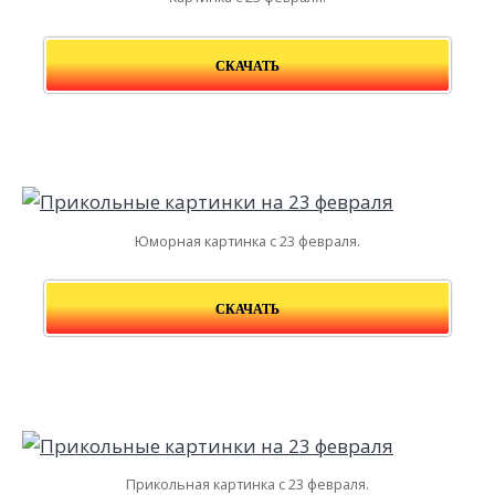
СКАЧАТЬ
Юморная картинка с 23 февраля.
СКАЧАТЬ
Прикольная картинка с 23 февраля.