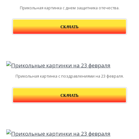
Прикольная картинка с днем защитника отечества.
СКАЧАТЬ
Прикольная картинка с поздравлениями на 23 февраля.
СКАЧАТЬ