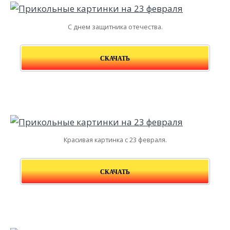
С днем защитника отечества.
СКАЧАТЬ
Красивая картинка с 23 февраля.
СКАЧАТЬ