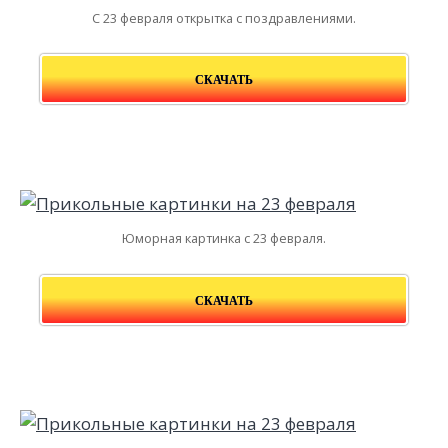
С 23 февраля открытка с поздравлениями.
СКАЧАТЬ
Юморная картинка с 23 февраля.
СКАЧАТЬ