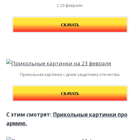
С 23 февраля.
СКАЧАТЬ
Прикольная картинка с днем защитника отечества.
СКАЧАТЬ
С этим смотрят:
Прикольные картинки про
армию.