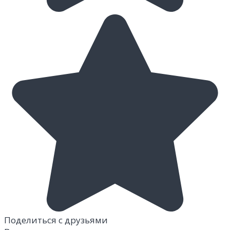
Поделиться с друзьями