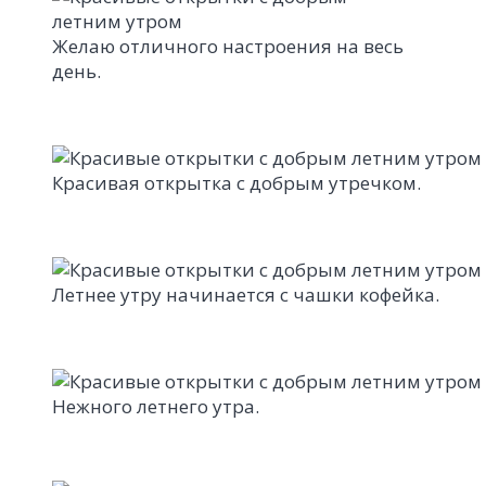
Желаю отличного настроения на весь
день.
Красивая открытка с добрым утречком.
Летнее утру начинается с чашки кофейка.
Нежного летнего утра.