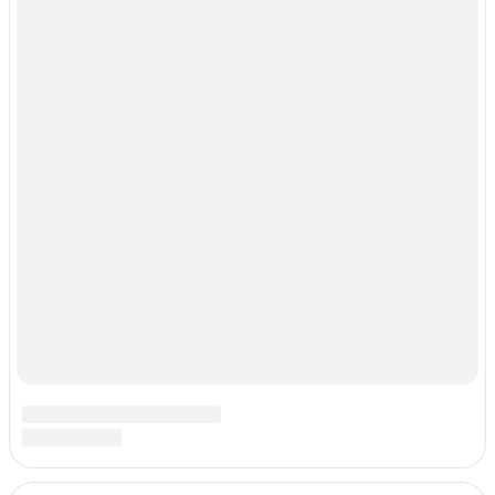
Комментарий
Сохранить моё имя, email и адрес сайта в этом
браузере для последующих моих комментариев.