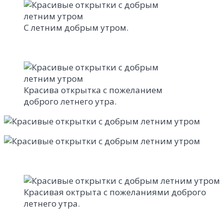
С летним добрым утром.
Красива открытка с пожеланием
доброго летнего утра.
Красивая октрыта с пожеланиями доброго
летнего утра.