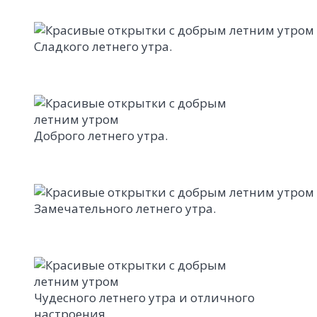
Сладкого летнего утра.
Доброго летнего утра.
Замечательного летнего утра.
Чудесного летнего утра и отличного
настроения.