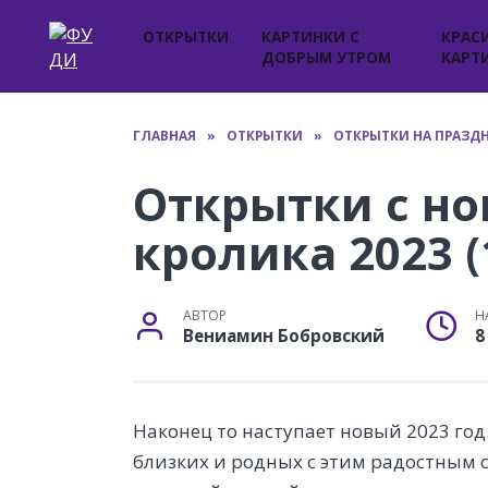
Перейти
к
ОТКРЫТКИ
КАРТИНКИ С
КРАС
ДОБРЫМ УТРОМ
КАРТ
содержанию
ГЛАВНАЯ
»
ОТКРЫТКИ
»
ОТКРЫТКИ НА ПРАЗД
Открытки с н
кролика 2023 
АВТОР
Н
Вениамин Бобровский
8
Наконец то наступает новый 2023 год
близких и родных с этим радостным с