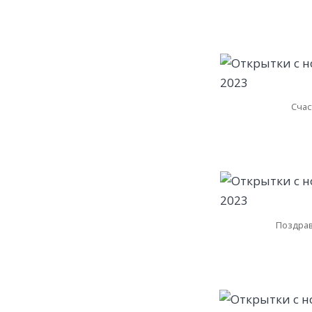
Счас
Поздрав