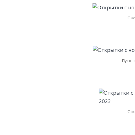
С н
Пусть 
С н