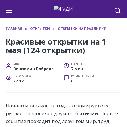
Перейти
к
содержанию
ГЛАВНАЯ
»
ОТКРЫТКИ
»
ОТКРЫТКИ НА ПРАЗДНИКИ
Красивые открытки на 1
мая (124 открытки)
АВТОР
НА ЧТЕНИЕ
Вениамин Бобровский
7 мин
ПРОСМОТРОВ
КОММЕНТАРИИ
27.1к.
0
Начало мая каждого года ассоциируется у
русского человека с двумя событиями. Первое
событие проходит под лозунгом мир, труд,