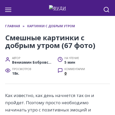
Перейти
к
содержанию
ГЛАВНАЯ
»
КАРТИНКИ С ДОБРЫМ УТРОМ
Смешные картинки с
добрым утром (67 фото)
АВТОР
НА ЧТЕНИЕ
Вениамин Бобровский
5 мин
ПРОСМОТРОВ
КОММЕНТАРИИ
18к.
0
Как известно, как день начнется так он и
пройдет. Поэтому просто необходимо
начинать утро с позитивных эмоций и