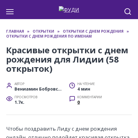
Перейти
к
содержанию
ГЛАВНАЯ
»
ОТКРЫТКИ
»
ОТКРЫТКИ С ДНЕМ РОЖДЕНИЯ
»
ОТКРЫТКИ С ДНЕМ РОЖДЕНИЯ ПО ИМЕНАМ
Красивые открытки с днем
рождения для Лидии (58
открыток)
АВТОР
НА ЧТЕНИЕ
Вениамин Бобровский
4 мин
ПРОСМОТРОВ
КОММЕНТАРИИ
1.7к.
0
Чтобы поздравить Лиду с днем рождения
онлайн, отлично подойдет красивая открытка