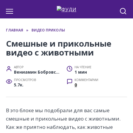
Перейти
к
содержанию
ГЛАВНАЯ
»
ВИДЕО ПРИКОЛЫ
Смешные и прикольные
видео с животными
АВТОР
НА ЧТЕНИЕ
Вениамин Бобровский
1 мин
ПРОСМОТРОВ
КОММЕНТАРИИ
5.7к.
0
В это блоке мы подобрали для вас самые
смешные и прикольные видео с животными.
Как же приятно наблюдать, как животные