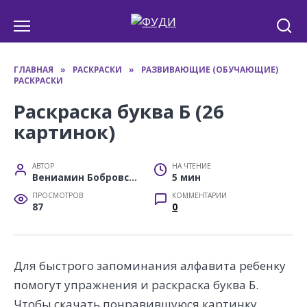
Перейти
к
содержанию
ГЛАВНАЯ
»
РАСКРАСКИ
»
РАЗВИВАЮЩИЕ (ОБУЧАЮЩИЕ)
РАСКРАСКИ
Раскраска буква Б (26
картинок)
АВТОР
НА ЧТЕНИЕ
Вениамин Бобровский
5 мин
ПРОСМОТРОВ
КОММЕНТАРИИ
87
0
Для быстрого запоминания алфавита ребенку
помогут упражнения и раскраска буква Б.
Чтобы скачать понравившуюся картинку,