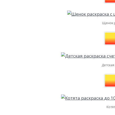
Щенок р
Детская 
Котят