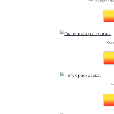
Утенок футболис
Сказ
П