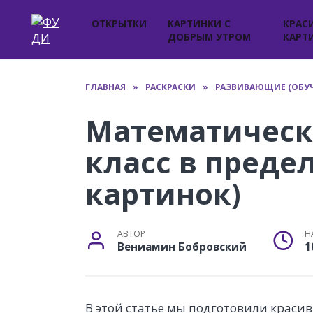
Перейти
к
ОТКРЫТКИ
КАРТИНКИ С
КРАС
ДОБРЫМ УТРОМ
КАРТ
содержанию
ГЛАВНАЯ
»
РАСКРАСКИ
»
РАЗВИВАЮЩИЕ (ОБУ
Математическ
класс в предел
картинок)
АВТОР
Н
Вениамин Бобровский
1
В этой статье мы подготовили красив