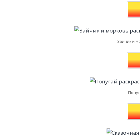
Зайчик и мо
Попуг