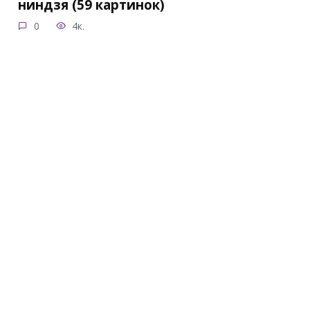
ниндзя (59 картинок)
0
4к.