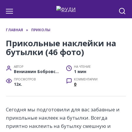
Перейти
к
содержанию
ГЛАВНАЯ
»
ПРИКОЛЫ
Прикольные наклейки на
бутылки (46 фото)
АВТОР
НА ЧТЕНИЕ
Вениамин Бобровский
1 мин
ПРОСМОТРОВ
КОММЕНТАРИИ
12к.
0
Сегодня мы подготовили для вас забавные и
прикольные наклеек на бутылки. Всегда
приятно наклеить на бутылку смешную и