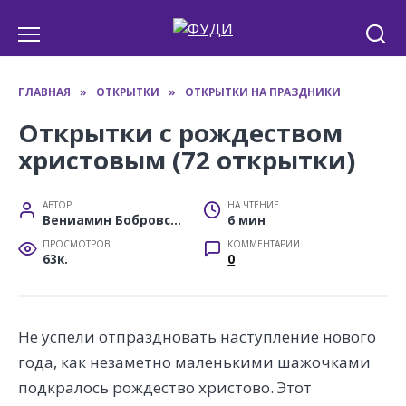
Перейти
к
содержанию
ГЛАВНАЯ
»
ОТКРЫТКИ
»
ОТКРЫТКИ НА ПРАЗДНИКИ
Открытки с рождеством
христовым (72 открытки)
АВТОР
НА ЧТЕНИЕ
Вениамин Бобровский
6 мин
ПРОСМОТРОВ
КОММЕНТАРИИ
63к.
0
Не успели отпраздновать наступление нового
года, как незаметно маленькими шажочками
подкралось рождество христово. Этот