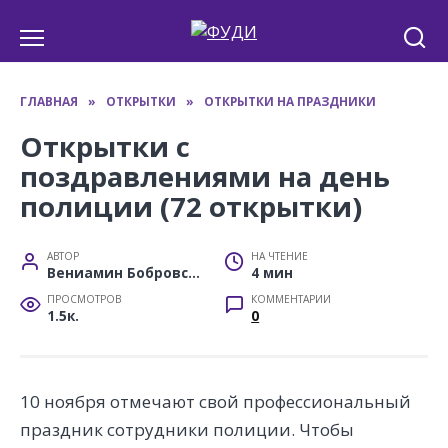
Перейти
к
содержанию
ГЛАВНАЯ
»
ОТКРЫТКИ
»
ОТКРЫТКИ НА ПРАЗДНИКИ
Открытки с
поздравлениями на день
полиции (72 открытки)
АВТОР
НА ЧТЕНИЕ
Вениамин Бобровский
4 мин
ПРОСМОТРОВ
КОММЕНТАРИИ
1.5к.
0
10 ноября отмечают свой профессиональный
праздник сотрудники полиции. Чтобы