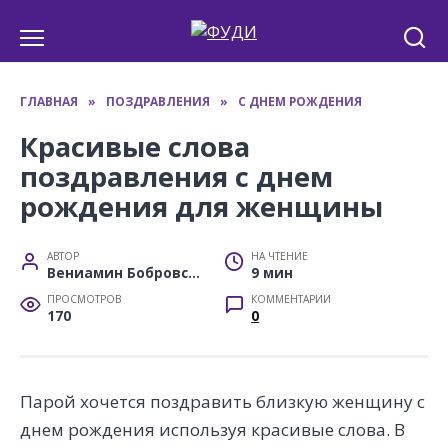
Перейти
к
содержанию
ГЛАВНАЯ
»
ПОЗДРАВЛЕНИЯ
»
С ДНЕМ РОЖДЕНИЯ
Красивые слова
поздравления с днем
рождения для женщины
АВТОР
НА ЧТЕНИЕ
Вениамин Бобровский
9 мин
ПРОСМОТРОВ
КОММЕНТАРИИ
170
0
Парой хочется поздравить близкую женщину с
днем рождения используя красивые слова. В