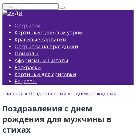
Перейти
Search
к
for:
содержанию
Открытки
Картинки с добрым утром
Красивые картинки
Открытки на праздники
Приколы
Афоризмы и Цитаты
Раскраски
Картинки для срисовки
Рецепты
Главная
»
Поздравления
»
С днем рождения
Поздравления с днем
рождения для мужчины в
стихах