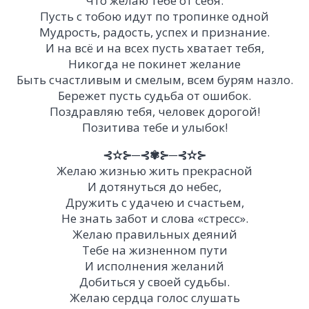
Что желаю тебе от себя:
Пусть с тобою идут по тропинке одной
Мудрость, радость, успех и признание.
И на всё и на всех пусть хватает тебя,
Никогда не покинет желание
Быть счастливым и смелым, всем бурям назло.
Бережет пусть судьба от ошибок.
Поздравляю тебя, человек дорогой!
Позитива тебе и улыбок!
⊰✫⊱─⊰✾⊱─⊰✫⊱
Желаю жизнью жить прекрасной
И дотянуться до небес,
Дружить с удачею и счастьем,
Не знать забот и слова «стресс».
Желаю правильных деяний
Тебе на жизненном пути
И исполнения желаний
Добиться у своей судьбы.
Желаю сердца голос слушать