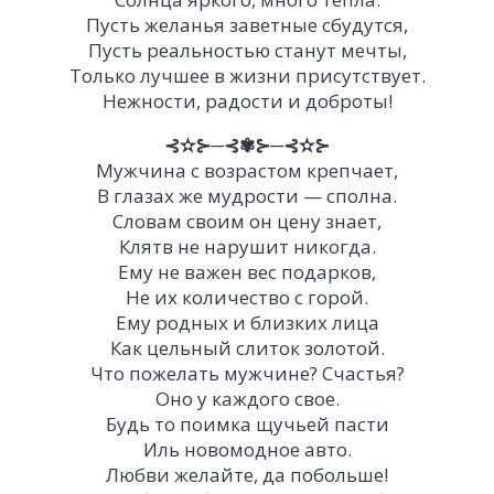
Пусть желанья заветные сбудутся,
Пусть реальностью станут мечты,
Только лучшее в жизни присутствует.
Нежности, радости и доброты!
⊰✫⊱─⊰✾⊱─⊰✫⊱
Мужчина с возрастом крепчает,
В глазах же мудрости — сполна.
Словам своим он цену знает,
Клятв не нарушит никогда.
Ему не важен вес подарков,
Не их количество с горой.
Ему родных и близких лица
Как цельный слиток золотой.
Что пожелать мужчине? Счастья?
Оно у каждого свое.
Будь то поимка щучьей пасти
Иль новомодное авто.
Любви желайте, да побольше!