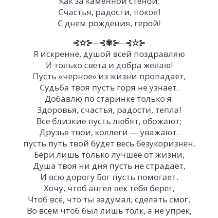
Как за каменной стеной.
Счастья, радости, покоя!
С днем рождения, герой!
⊰✫⊱─⊰✾⊱─⊰✫⊱
Я искренне, душой всей поздравляю
И только света и добра желаю!
Пусть «черное» из жизни пропадает,
Судьба твоя пусть горя не узнает.
Добавлю по старинке только я:
Здоровья, счастья, радости, тепла!
Все близкие пусть любят, обожают;
Друзья твои, коллеги — уважают.
пусть путь твой будет весь безукоризнен.
Бери лишь только лучшее от жизни,
Душа твоя ни дня пусть не страдает,
И всю дорогу Бог пусть помогает.
Хочу, чтоб ангел век тебя берег,
Чтоб всё, что ты задумал, сделать смог,
Во всём чтоб был лишь толк, а не упрек,