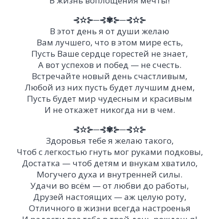
В жизнь воплощения мечты!
⊰✫⊱─⊰✾⊱─⊰✫⊱
В этот день я от души желаю
Вам лучшего, что в этом мире есть,
Пусть Ваше сердце горестей не знает,
А вот успехов и побед — не счесть.
Встречайте новый день счастливым,
Любой из них пусть будет лучшим днем,
Пусть будет мир чудесным и красивым
И не откажет никогда ни в чем.
⊰✫⊱─⊰✾⊱─⊰✫⊱
Здоровья тебе я желаю такого,
Чтоб с легкостью гнуть мог руками подковы,
Достатка — чтоб детям и внукам хватило,
Могучего духа и внутренней силы.
Удачи во всём — от любви до работы,
Друзей настоящих — аж целую роту,
Отличного в жизни всегда настроенья