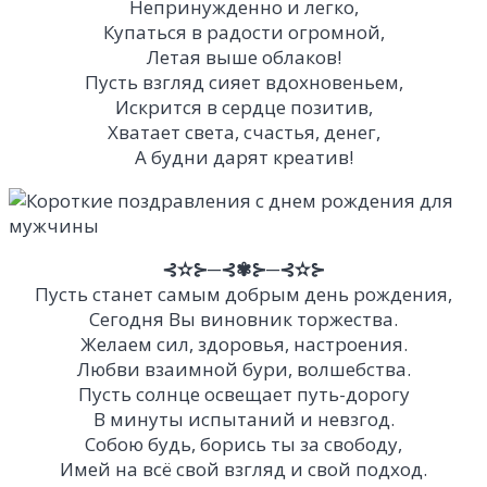
Непринужденно и легко,
Купаться в радости огромной,
Летая выше облаков!
Пусть взгляд сияет вдохновеньем,
Искрится в сердце позитив,
Хватает света, счастья, денег,
А будни дарят креатив!
⊰✫⊱─⊰✾⊱─⊰✫⊱
Пусть станет самым добрым день рождения,
Сегодня Вы виновник торжества.
Желаем сил, здоровья, настроения.
Любви взаимной бури, волшебства.
Пусть солнце освещает путь-дорогу
В минуты испытаний и невзгод.
Собою будь, борись ты за свободу,
Имей на всё свой взгляд и свой подход.