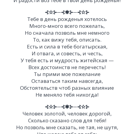
И радости воз тебе в твой день рожденья!
⊰✫⊱─⊰✾⊱─⊰✫⊱
Тебе в день рожденья хотелось
Много-много всего пожелать,
Но сначала позволь мне немного
То, как вижу тебя, описать.
Есть и сила в тебе богатырская,
И отвага, и совесть, и честь,
У тебя есть и мудрость житейская —
Всех достоинств не перечесть!
Ты прими мое пожелание
Оставаться таким навсегда,
Обстоятельств чтоб разных влияние
Не меняло тебя никогда!
⊰✫⊱─⊰✾⊱─⊰✫⊱
Человек золотой, человек дорогой,
Сколько сказано слов для тебя!
Но позволь мне сказать, не тая, не шутя,