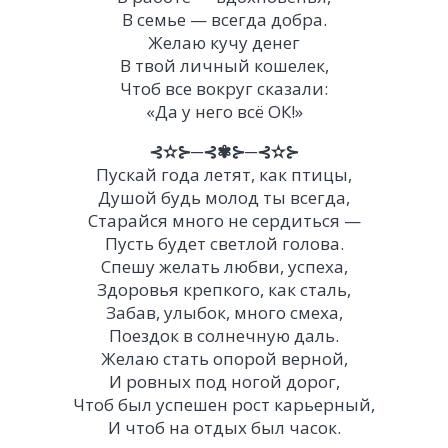
В семье — всегда добра.
Желаю кучу денег
В твой личный кошелек,
Чтоб все вокруг сказали:
«
Да у него всё ОК!»
⊰✫⊱─⊰✾⊱─⊰✫⊱
Пускай года летят, как птицы,
Душой будь молод ты всегда,
Старайся много не сердиться —
Пусть будет светлой голова.
Спешу желать любви, успеха,
Здоровья крепкого, как сталь,
Забав, улыбок, много смеха,
Поездок в солнечную даль.
Желаю стать опорой верной,
И ровных под ногой дорог,
Чтоб был успешен рост карьерный,
И чтоб на отдых был часок.