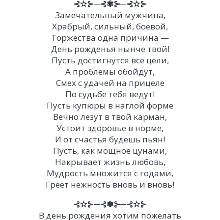
⊰✫⊱─⊰✾⊱─⊰✫⊱
Замечательный мужчина,
Храбрый, сильный, боевой,
Торжества одна причина —
День рожденья нынче твой!
Пусть достигнутся все цели,
А проблемы обойдут,
Смех с удачей на прицеле
По судьбе тебя ведут!
Пусть купюры в наглой форме
Вечно лезут в твой карман,
Устоит здоровье в норме,
И от счастья будешь пьян!
Пусть, как мощное цунами,
Накрывает жизнь любовь,
Мудрость множится с годами,
Греет нежность вновь и вновь!
⊰✫⊱─⊰✾⊱─⊰✫⊱
В день рождения хотим пожелать