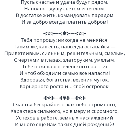
Пусть счастье и удача будут рядом,
Наполнят душу светом и теплом.
В достатке жить, командовать парадом
И за добро всегда платить добром!
⊰✫⊱─⊰✾⊱─⊰✫⊱
Тебя попрошу: никогда не меняйся.
Таким же, как есть, навсегда оставайся —
Приветливым, сильным, решительным, смелым,
С чертями в глазах, златоруким, умелым.
Тебе пожелаю вселенского счастья
И чтоб обходили семью все напасти!
Здоровья, богатства, везения чуток,
Карьерного роста и… свой островок!
⊰✫⊱─⊰✾⊱─⊰✫⊱
Счастья бескрайнего, как небо огромного,
Характера сильного, но в меру и скромного,
Успехов в работе, земных наслаждений
И много ещё Вам таких Дней рождений!