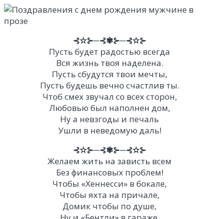
⊰✫⊱─⊰✾⊱─⊰✫⊱
Пусть будет радостью всегда
Вся жизнь твоя наделена.
Пусть сбудутся твои мечты,
Пусть будешь вечно счастлив ты.
Чтоб смех звучал со всех сторон,
Любовью был наполнен дом,
Ну а невзгоды и печаль
Ушли в неведомую даль!
⊰✫⊱─⊰✾⊱─⊰✫⊱
Желаем жить на зависть всем
Без финансовых проблем!
Чтобы «Хеннесси» в бокале,
Чтобы яхта на причале,
Домик чтобы по душе,
Ну и «Бентли» в гараже.