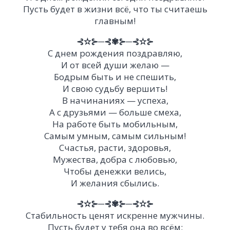
Пусть будет в жизни всё, что ты считаешь
главным!
⊰✫⊱─⊰✾⊱─⊰✫⊱
С днем рождения поздравляю,
И от всей души желаю —
Бодрым быть и не спешить,
И свою судьбу вершить!
В начинаниях — успеха,
А с друзьями — больше смеха,
На работе быть мобильным,
Самым умным, самым сильным!
Счастья, расти, здоровья,
Мужества, добра с любовью,
Чтобы денежки велись,
И желания сбылись.
⊰✫⊱─⊰✾⊱─⊰✫⊱
Стабильность ценят искренне мужчины.
Пусть будет у тебя она во всём: