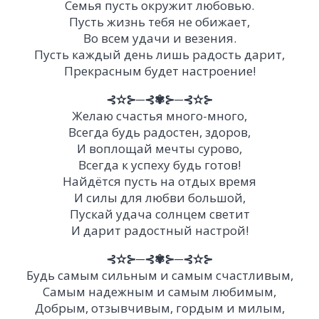
Семья пусть окружит любовью.
Пусть жизнь тебя не обижает,
Во всем удачи и везения.
Пусть каждый день лишь радость дарит,
Прекрасным будет настроение!
⊰✫⊱─⊰✾⊱─⊰✫⊱
Желаю счастья много-много,
Всегда будь радостен, здоров,
И воплощай мечты сурово,
Всегда к успеху будь готов!
Найдётся пусть на отдых время
И силы для любви большой,
Пускай удача солнцем светит
И дарит радостный настрой!
⊰✫⊱─⊰✾⊱─⊰✫⊱
Будь самым сильным и самым счастливым,
Самым надежным и самым любимым,
Добрым, отзывчивым, гордым и милым,