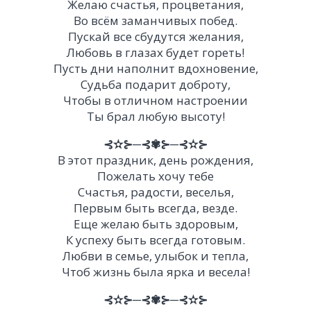
Желаю счастья, процветания,
Во всём заманчивых побед.
Пускай все сбудутся желания,
Любовь в глазах будет гореть!
Пусть дни наполнит вдохновение,
Судьба подарит доброту,
Чтобы в отличном настроении
Ты брал любую высоту!
⊰✫⊱─⊰✾⊱─⊰✫⊱
В этот праздник, день рождения,
Пожелать хочу тебе
Счастья, радости, веселья,
Первым быть всегда, везде.
Еще желаю быть здоровым,
К успеху быть всегда готовым.
Любви в семье, улыбок и тепла,
Чтоб жизнь была ярка и весела!
⊰✫⊱─⊰✾⊱─⊰✫⊱