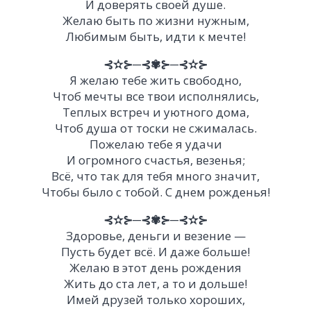
И доверять своей душе.
Желаю быть по жизни нужным,
Любимым быть, идти к мечте!
⊰✫⊱─⊰✾⊱─⊰✫⊱
Я желаю тебе жить свободно,
Чтоб мечты все твои исполнялись,
Теплых встреч и уютного дома,
Чтоб душа от тоски не сжималась.
Пожелаю тебе я удачи
И огромного счастья, везенья;
Всё, что так для тебя много значит,
Чтобы было с тобой. С днем рожденья!
⊰✫⊱─⊰✾⊱─⊰✫⊱
Здоровье, деньги и везение —
Пусть будет всё. И даже больше!
Желаю в этот день рождения
Жить до ста лет, а то и дольше!
Имей друзей только хороших,