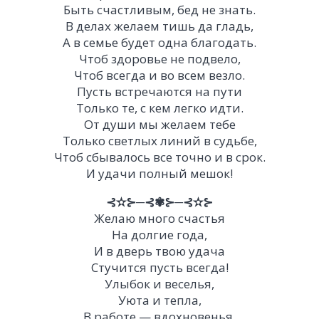
Быть счастливым, бед не знать.
В делах желаем тишь да гладь,
А в семье будет одна благодать.
Чтоб здоровье не подвело,
Чтоб всегда и во всем везло.
Пусть встречаются на пути
Только те, с кем легко идти.
От души мы желаем тебе
Только светлых линий в судьбе,
Чтоб сбывалось все точно и в срок.
И удачи полный мешок!
⊰✫⊱─⊰✾⊱─⊰✫⊱
Желаю много счастья
На долгие года,
И в дверь твою удача
Стучится пусть всегда!
Улыбок и веселья,
Уюта и тепла,
В работе — вдохновенья,