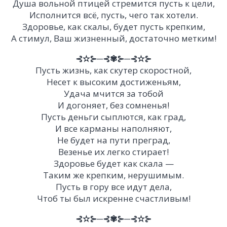
Душа вольной птицей стремится пусть к цели,
Исполнится всё, пусть, чего так хотели.
Здоровье, как скалы, будет пусть крепким,
А стимул, Ваш жизненный, достаточно метким!
⊰✫⊱─⊰✾⊱─⊰✫⊱
Пусть жизнь, как скутер скоростной,
Несет к высоким достиженьям,
Удача мчится за тобой
И догоняет, без сомненья!
Пусть деньги сыплются, как град,
И все карманы наполняют,
Не будет на пути преград,
Везенье их легко стирает!
Здоровье будет как скала —
Таким же крепким, нерушимым.
Пусть в гору все идут дела,
Чтоб ты был искренне счастливым!
⊰✫⊱─⊰✾⊱─⊰✫⊱