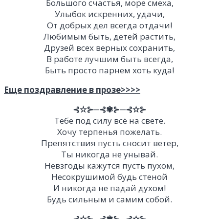
Большого счастья, море смеха,
Улыбок искренних, удачи,
От добрых дел всегда отдачи!
Любимым быть, детей растить,
Друзей всех верных сохранить,
В работе лучшим быть всегда,
Быть просто парнем хоть куда!
Еще поздравление в прозе>>>>
⊰✫⊱─⊰✾⊱─⊰✫⊱
Тебе под силу всё на свете.
Хочу терпенья пожелать.
Препятствия пусть сносит ветер,
Ты никогда не унывай.
Невзгоды кажутся пусть пухом,
Несокрушимой будь стеной
И никогда не падай духом!
Будь сильным и самим собой.
⊰✫⊱─⊰✾⊱─⊰✫⊱