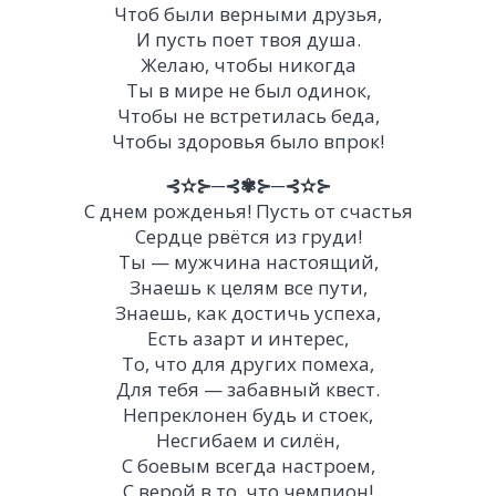
Чтоб были верными друзья,
И пусть поет твоя душа.
Желаю, чтобы никогда
Ты в мире не был одинок,
Чтобы не встретилась беда,
Чтобы здоровья было впрок!
⊰✫⊱─⊰✾⊱─⊰✫⊱
С днем рожденья! Пусть от счастья
Сердце рвётся из груди!
Ты — мужчина настоящий,
Знаешь к целям все пути,
Знаешь, как достичь успеха,
Есть азарт и интерес,
То, что для других помеха,
Для тебя — забавный квест.
Непреклонен будь и стоек,
Несгибаем и силён,
С боевым всегда настроем,
С верой в то, что чемпион!