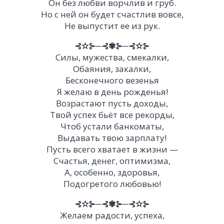
Он без любви ворчлив и груб.
Но с ней он будет счастлив вовсе,
Не выпустит ее из рук.
⊰✫⊱─⊰✾⊱─⊰✫⊱
Силы, мужества, смекалки,
Обаяния, закалки,
Бесконечного везенья
Я желаю в день рожденья!
Возрастают пусть доходы,
Твой успех бьёт все рекорды,
Чтоб устали банкоматы,
Выдавать твою зарплату!
Пусть всего хватает в жизни —
Счастья, денег, оптимизма,
А, особенно, здоровья,
Подогретого любовью!
⊰✫⊱─⊰✾⊱─⊰✫⊱
Желаем радости, успеха,