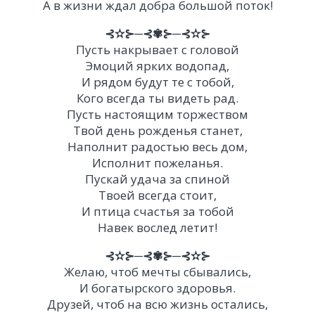
А в жизни ждал добра большой поток!
⊰✫⊱─⊰✾⊱─⊰✫⊱
Пусть накрывает с головой
Эмоций ярких водопад,
И рядом будут те с тобой,
Кого всегда ты видеть рад.
Пусть настоящим торжеством
Твой день рожденья станет,
Наполнит радостью весь дом,
Исполнит пожеланья.
Пускай удача за спиной
Твоей всегда стоит,
И птица счастья за тобой
Навек вослед летит!
⊰✫⊱─⊰✾⊱─⊰✫⊱
Желаю, чтоб мечты сбывались,
И богатырского здоровья.
Друзей, чтоб на всю жизнь остались,