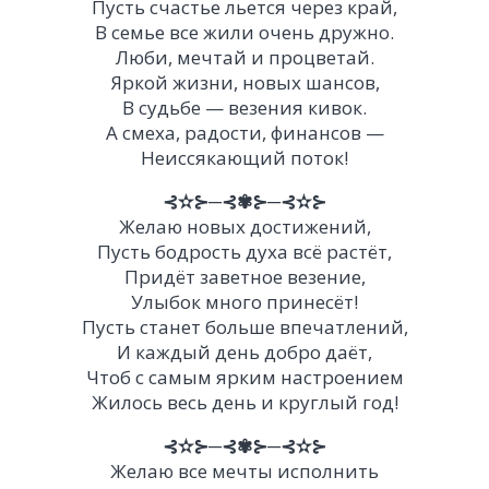
Пусть счастье льется через край,
В семье все жили очень дружно.
Люби, мечтай и процветай.
Яркой жизни, новых шансов,
В судьбе — везения кивок.
А смеха, радости, финансов —
Неиссякающий поток!
⊰✫⊱─⊰✾⊱─⊰✫⊱
Желаю новых достижений,
Пусть бодрость духа всё растёт,
Придёт заветное везение,
Улыбок много принесёт!
Пусть станет больше впечатлений,
И каждый день добро даёт,
Чтоб с самым ярким настроением
Жилось весь день и круглый год!
⊰✫⊱─⊰✾⊱─⊰✫⊱
Желаю все мечты исполнить