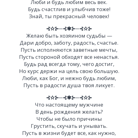
Люби и будь любим весь век.
Будь счастлив и улыбчив тоже!
Знай, ты прекрасный человек!
⊰✫⊱─⊰✾⊱─⊰✫⊱
Желаю быть хозяином судьбы —
Дари добро, заботу, радость, счастье.
Пусть исполняются заветные мечты,
Пусть стороной обходят все ненастья.
Будь рад всегда тому, чего достиг,
Но курс держи на цель свою большую.
Люби, как Бог, и нежно будь любим,
Пусть в радости душа твоя ликует.
⊰✫⊱─⊰✾⊱─⊰✫⊱
Что настоящему мужчине
В день рождения желать?
Чтобы не было причины
Грустить, скучать и унывать.
Пусть в жизни будет все, как нужно,