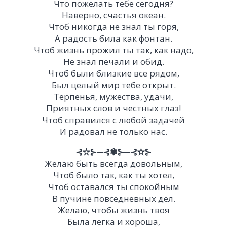
Что пожелать тебе сегодня?
Наверно, счастья океан.
Чтоб никогда не знал ты горя,
А радость била как фонтан.
Чтоб жизнь прожил ты так, как надо,
Не знал печали и обид.
Чтоб были близкие все рядом,
Был целый мир тебе открыт.
Терпенья, мужества, удачи,
Приятных слов и честных глаз!
Чтоб справился с любой задачей
И радовал не только нас.
⊰✫⊱─⊰✾⊱─⊰✫⊱
Желаю быть всегда довольным,
Чтоб было так, как ты хотел,
Чтоб оставался ты спокойным
В пучине повседневных дел.
Желаю, чтобы жизнь твоя
Была легка и хороша,