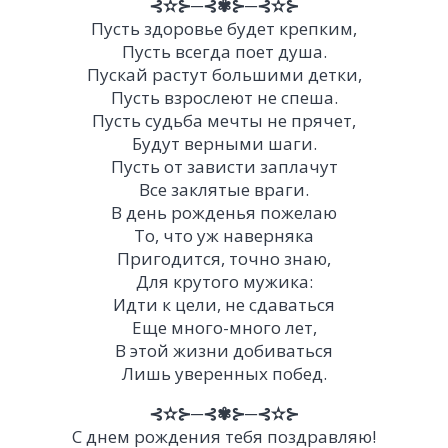
⊰✫⊱─⊰✾⊱─⊰✫⊱
Пусть здоровье будет крепким,
Пусть всегда поет душа.
Пускай растут большими детки,
Пусть взрослеют не спеша.
Пусть судьба мечты не прячет,
Будут верными шаги.
Пусть от зависти заплачут
Все заклятые враги.
В день рожденья пожелаю
То, что уж наверняка
Пригодится, точно знаю,
Для крутого мужика:
Идти к цели, не сдаваться
Еще много-много лет,
В этой жизни добиваться
Лишь уверенных побед.
⊰✫⊱─⊰✾⊱─⊰✫⊱
С днем рождения тебя поздравляю!