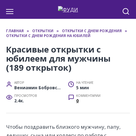
Перейти
к
содержанию
ГЛАВНАЯ
»
ОТКРЫТКИ
»
ОТКРЫТКИ С ДНЕМ РОЖДЕНИЯ
»
ОТКРЫТКИ С ДНЕМ РОЖДЕНИЯ НА ЮБИЛЕЙ
Красивые открытки с
юбилеем для мужчины
(189 открыток)
АВТОР
НА ЧТЕНИЕ
Вениамин Бобровский
5 мин
ПРОСМОТРОВ
КОММЕНТАРИИ
2.4к.
0
Чтобы поздравить близкого мужчину, папу,
дедушку, сына или коллегу по работе с