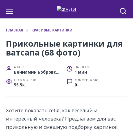
Перейти
к
содержанию
ГЛАВНАЯ
»
КРАСИВЫЕ КАРТИНКИ
Прикольные картинки для
ватсапа (68 фото)
АВТОР
НА ЧТЕНИЕ
Вениамин Бобровский
1 мин
ПРОСМОТРОВ
КОММЕНТАРИИ
55.5к.
0
Хотите показать себя, как веселый и
интересный человека? Предлагаем для вас
прикольную и смешную подборку картинок