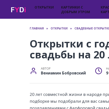
Перейти
ОТКРЫТКИ
КАРТИНКИ С
КРА
к
ДОБРЫМ УТРОМ
КАР
содержанию
ГЛАВНАЯ
»
ОТКРЫТКИ
»
СВАДЕБНЫЕ ОТКРЫТК
Открытки с г
свадьбы на 20 
АВТОР
Н
Вениамин Бобровский
9
20 лет совместной жизни в народе пр
подборке мы подобрали для вас самы
поздравлениями с фарфоровой свадь