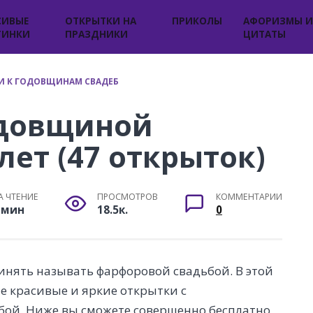
СИВЫЕ
ОТКРЫТКИ НА
ПРИКОЛЫ
АФОРИЗМЫ И
ТИНКИ
ПРАЗДНИКИ
ЦИТАТЫ
И К ГОДОВЩИНАМ СВАДЕБ
одовщиной
лет (47 открыток)
А ЧТЕНИЕ
ПРОСМОТРОВ
КОММЕНТАРИИ
 мин
18.5к.
0
инять называть фарфоровой свадьбой. В этой
е красивые и яркие открытки с
бой. Ниже вы сможете совершенно бесплатно