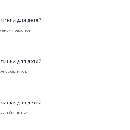
ненок и бабочки.
ек, осел и кот.
гра и Винни пух.