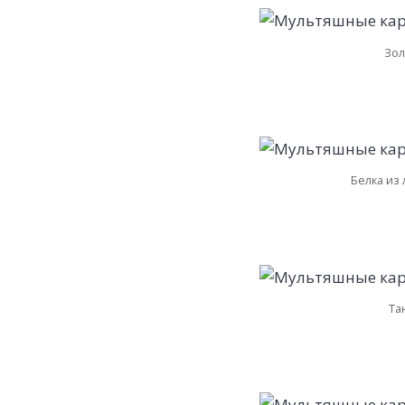
Зол
Белка из
Та