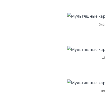
Олё
Шр
Ти