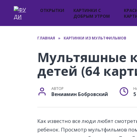
Перейти
к
ОТКРЫТКИ
КАРТИНКИ С
КРАС
ДОБРЫМ УТРОМ
КАРТ
содержанию
ГЛАВНАЯ
»
КАРТИНКИ ИЗ МУЛЬТФИЛЬМОВ
Мультяшные к
детей (64 кар
АВТОР
Н
Вениамин Бобровский
5
Как известно все люди любят смотре
ребенок. Просмотр мультфильмов пом