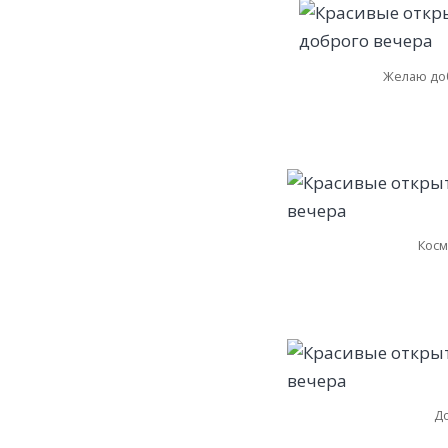
Желаю доб
Косм
Д