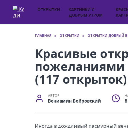
Перейти
к
ОТКРЫТКИ
КАРТИНКИ С
КРАС
ДОБРЫМ УТРОМ
КАРТ
содержанию
ГЛАВНАЯ
»
ОТКРЫТКИ
»
ОТКРЫТКИ ДОБРЫЙ В
Красивые откр
пожеланиями 
(117 открыток)
АВТОР
Н
Вениамин Бобровский
8
Иногда в дождливый пасмурный вече