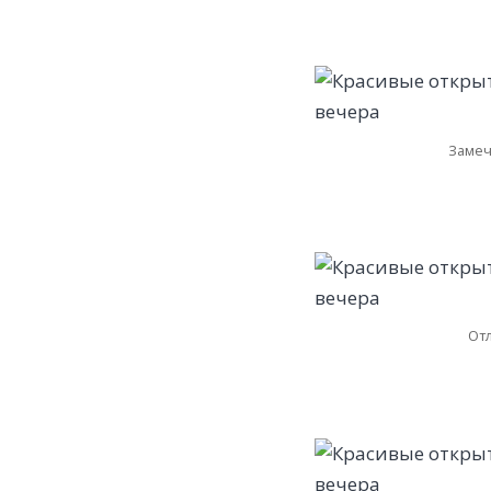
Замеч
От