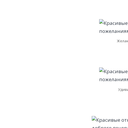
Желаю
Удиви