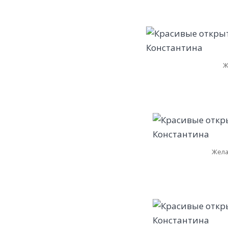
Ж
Жела