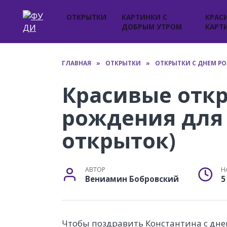
Перейти
к
ОТКРЫТКИ
КАРТИНКИ С
КРАС
ДОБРЫМ УТРОМ
КАРТ
содержанию
ГЛАВНАЯ
»
ОТКРЫТКИ
»
ОТКРЫТКИ С ДНЕМ Р
Красивые отк
рождения для 
открыток)
АВТОР
Н
Вениамин Бобровский
5
Чтобы поздравить Константина с дн